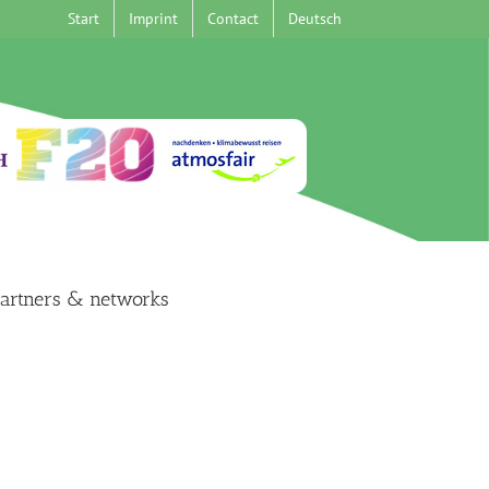
Start
Imprint
Contact
Deutsch
artners & networks