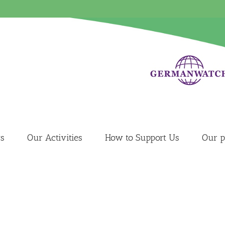
s
Our Activities
How to Support Us
Our p