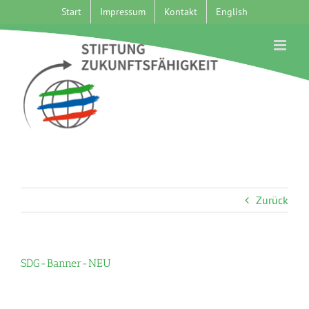
Zum
Start
Impressum
Kontakt
English
Inhalt
springen
Zurück
SDG-Banner-NEU