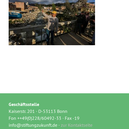
Geschäftsstelle
Kaiserstr. 201 · D-53113 Bonn
Fon ++49(0)228/60492-33 · Fax -19
info@stiftungzukunft.de ·
zur Kontaktseite