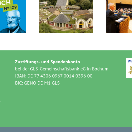
Zivilgesellschaft
Kl
efact braucht
verliert einen
unsere
verlässlichen
S
terstützung!
Brückenbauer:
Nachruf auf Klaus
Töpfer
Zustiftungs- und Spendenkonto
bei der GLS-Gemeinschaftsbank eG in Bochum
IBAN: DE 77 4306 0967 0014 0396 00
BIC: GENO DE M1 GLS
r