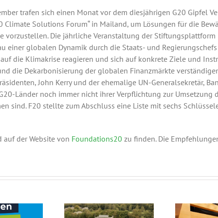
mber trafen sich einen Monat vor dem diesjährigen G20 Gipfel Ver
 Climate Solutions Forum“ in Mailand, um Lösungen für die Bewäl
se vorzustellen. Die jährliche Veranstaltung der Stiftungsplattf
bau einer globalen Dynamik durch die Staats- und Regierungschef
auf die Klimakrise reagieren und sich auf konkrete Ziele und In
 und die Dekarbonisierung der globalen Finanzmärkte verständigen
äsidenten, John Kerry und der ehemalige UN-Generalsekretär, Ban
e G20-Länder noch immer nicht ihrer Verpflichtung zur Umsetzung
ind. F20 stellte zum Abschluss eine Liste mit sechs Schlüssel
d auf der Website von
Foundations20
zu finden. Die Empfehlung
Die