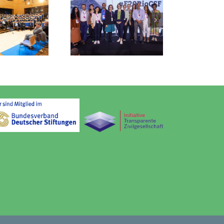
aus Milke beim
F20-Climate
olutions Forum
in Brasilien