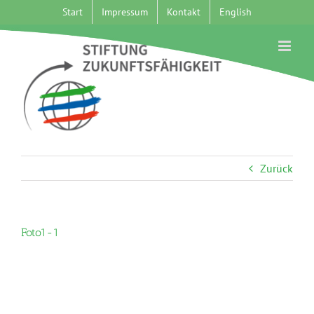
Zum
Start
Impressum
Kontakt
English
Inhalt
springen
Zurück
Foto1-1