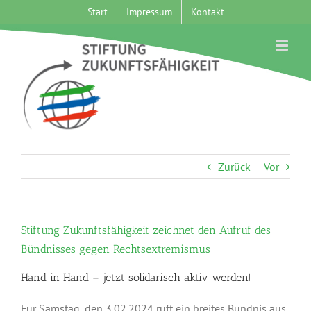
Zum
Start
Impressum
Kontakt
Inhalt
springen
Zurück
Vor
Stiftung Zukunftsfähigkeit zeichnet den Aufruf des
Bündnisses gegen Rechtsextremismus
Hand in Hand – jetzt solidarisch aktiv werden!
Für Samstag, den 3.02.2024 ruft ein breites Bündnis aus