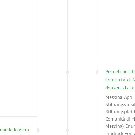
h bei der Bürgerstiftung „Fondazione
omunità di Messina“: Lokal handeln –
bal denken als Teil der Lösung gegen
die Klimakrise
F20
Klima
Unkategorisiert
Besuch bei de
Comunità di M
denken als Te
Messina, April
Stiftungsvorsi
Stiftungsplatt
Comunità di Me
Messina). Er u
sible leaders
Eindruck von d