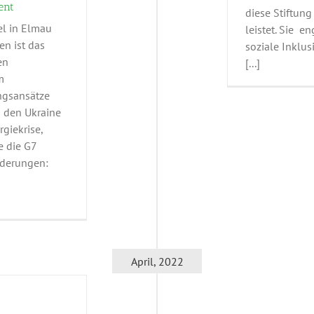
ent
diese Stiftung
el in Elmau
leistet. Sie e
en ist das
soziale Inklus
en
[...]
m
ngsansätze
h den Ukraine
giekrise,
e die G7
rderungen:
April, 2022