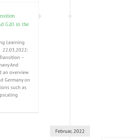
nsition
nd G20 in the
ng Learning
 22.03.2022:
Transition –
many And
ed an overview
and Germany on
tions such as
upscaling
Februar, 2022