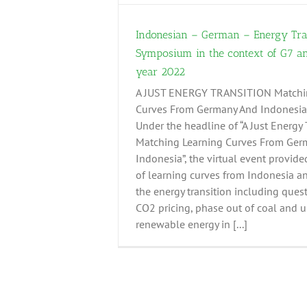
Indonesian – German – Energy Tra
Symposium in the context of G7 a
year 2022
A JUST ENERGY TRANSITION Matchi
Curves From Germany And Indonesia
Under the headline of “A Just Energy 
Matching Learning Curves From Ger
Indonesia”, the virtual event provid
of learning curves from Indonesia 
the energy transition including ques
CO2 pricing, phase out of coal and 
renewable energy in [...]