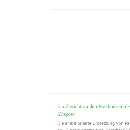
rgebnissen der
lasgow
Klima
Klimaklage
Kurzbericht zu den Ergebnissen d
Glasgow
Die ambitionierte Umsetzung von Pari